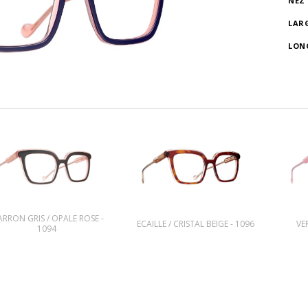
NEZ
LAR
LON
RRON GRIS / OPALE ROSE -
ECAILLE / CRISTAL BEIGE - 1096
VER
1094