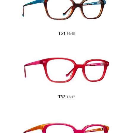
T51
16/45
T52
17/47