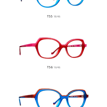
T55
18/46
T56
16/46