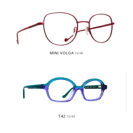
MINI VOLGA
19/48
T42
16/44