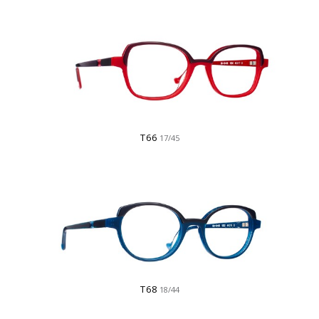
T66
17/45
T68
18/44