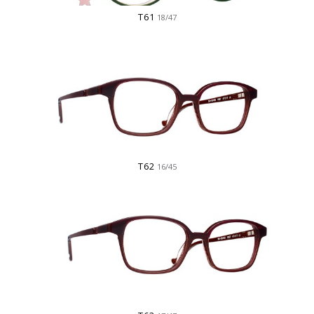
T61
18/47
T62
16/45