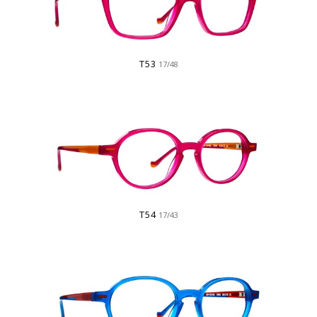
T53
17/48
T54
17/43