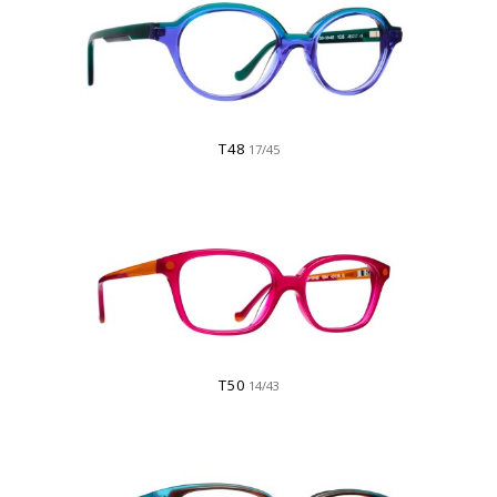
T48
17/45
T50
14/43