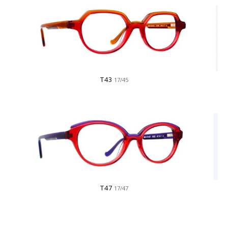
T43
17/45
T47
17/47