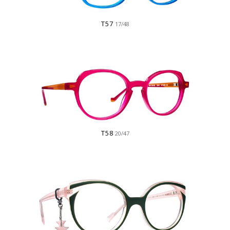
T57
17/48
T58
20/47