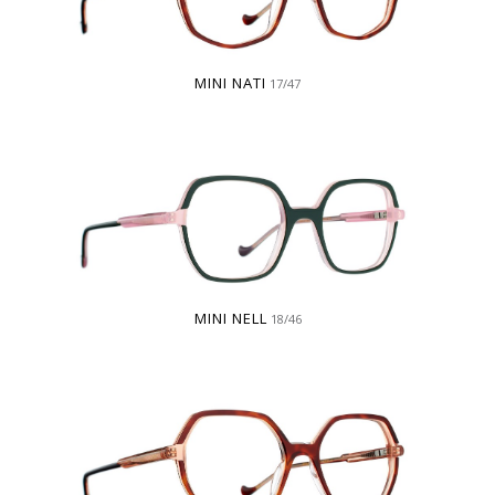
MINI NATI
17/47
MINI NELL
18/46