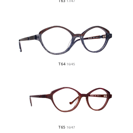
T63
17/47
T64
16/45
T65
16/47