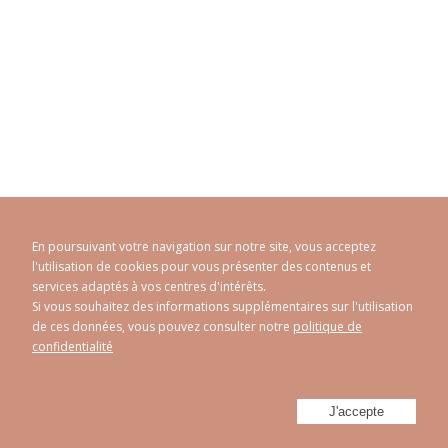
En poursuivant votre navigation sur notre site, vous acceptez
l'utilisation de cookies pour vous présenter des contenus et
services adaptés à vos centres d'intérêts.
Si vous souhaitez des informations supplémentaires sur l'utilisation
de ces données, vous pouvez consulter notre
politique de
CAROLINE ABRAM
© 1998 - 2026
confidentialité
Politique de confidentialité
Mentions Légales
Plan du site
-
-
Réalisé par
Athorus Digital
J'accepte
Facebook
Instagram
Twitter
Youtube