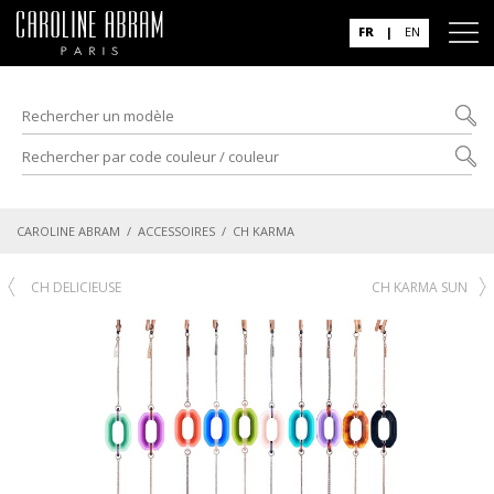
FR
|
EN
CAROLINE ABRAM
/
ACCESSOIRES
/ CH KARMA
CH DELICIEUSE
CH KARMA SUN