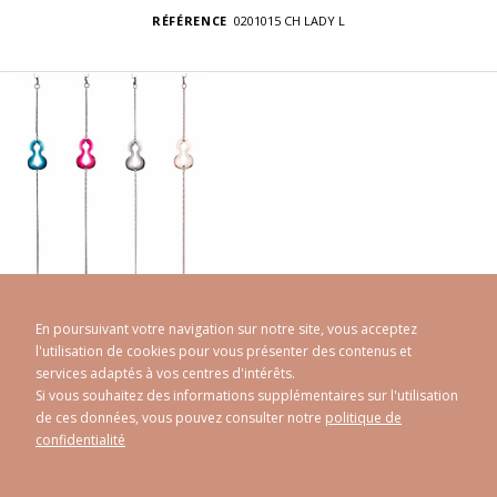
RÉFÉRENCE
0201015 CH LADY L
En poursuivant votre navigation sur notre site, vous acceptez
l'utilisation de cookies pour vous présenter des contenus et
services adaptés à vos centres d'intérêts.
Si vous souhaitez des informations supplémentaires sur l'utilisation
de ces données, vous pouvez consulter notre
politique de
CAROLINE ABRAM
© 1998 - 2026
confidentialité
Politique de confidentialité
Mentions Légales
Plan du site
-
-
Réalisé par
Athorus Digital