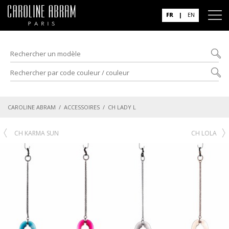
FR
|
EN
CAROLINE ABRAM
/
ACCESSOIRES
/ CH LADY L
CH KARMA SUN
CH LOLA