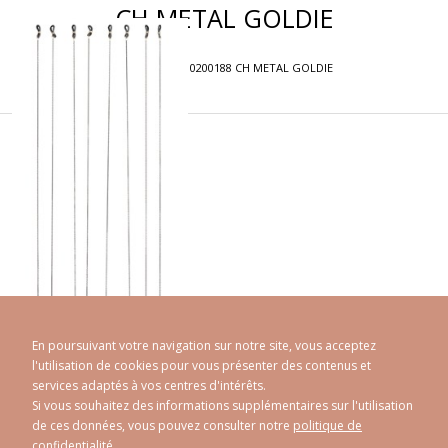
CH METAL GOLDIE
RÉFÉRENCE
0200188 CH METAL GOLDIE
En poursuivant votre navigation sur notre site, vous acceptez
l'utilisation de cookies pour vous présenter des contenus et
services adaptés à vos centres d'intérêts.
Si vous souhaitez des informations supplémentaires sur l'utilisation
de ces données, vous pouvez consulter notre
politique de
CAROLINE ABRAM
© 1998 - 2026
confidentialité