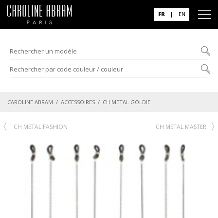
FR
|
EN
CAROLINE ABRAM
/
ACCESSOIRES
/ CH METAL GOLDIE
CH METAL FASHION
CH METAL MASTER