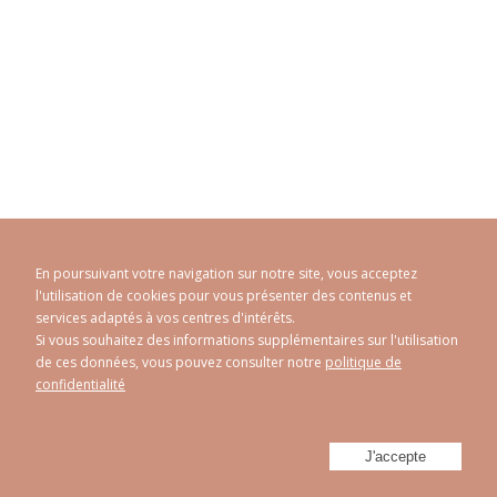
En poursuivant votre navigation sur notre site, vous acceptez
l'utilisation de cookies pour vous présenter des contenus et
services adaptés à vos centres d'intérêts.
Si vous souhaitez des informations supplémentaires sur l'utilisation
de ces données, vous pouvez consulter notre
politique de
CAROLINE ABRAM
© 1998 - 2026
confidentialité
Politique de confidentialité
Mentions Légales
Plan du site
-
-
Réalisé par
Athorus Digital
J'accepte
Facebook
Instagram
Twitter
Youtube