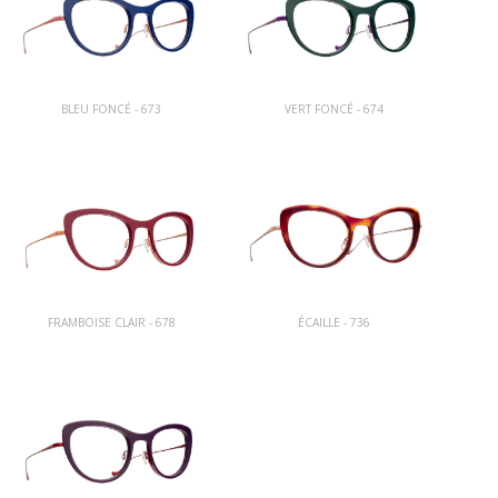
BLEU FONCÉ - 673
VERT FONCÉ - 674
FRAMBOISE CLAIR - 678
ÉCAILLE - 736