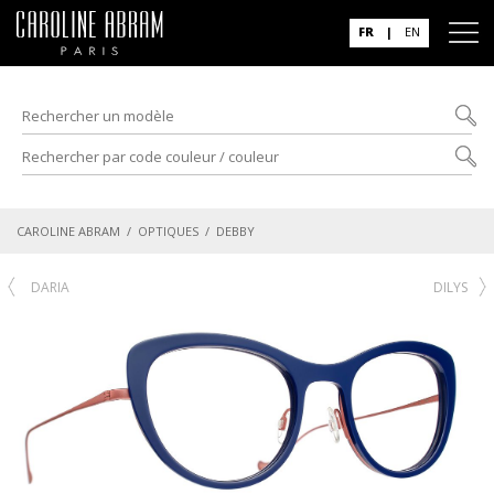
FR
|
EN
CAROLINE ABRAM
/
OPTIQUES
/ DEBBY
DARIA
DILYS