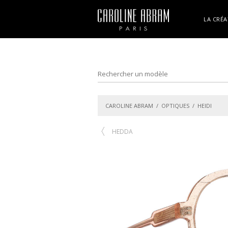
LA CRÉA
CAROLINE ABRAM
/
OPTIQUES
/ HEIDI
HEDDA