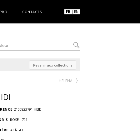
FR
|
EN
PRO
CONTACTS
Revenir aux collections
HELENA
IDI
ÉRENCE
2100823791 HEIDI
ORIS
ROSE - 791
IÈRE
ACÃTATE