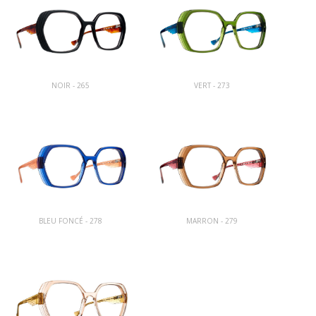
NOIR - 265
VERT - 273
BLEU FONCÉ - 278
MARRON - 279