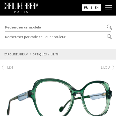
FR
|
EN
CAROLINE ABRAM
/
OPTIQUES
/ LILITH
LEXI
LILOU