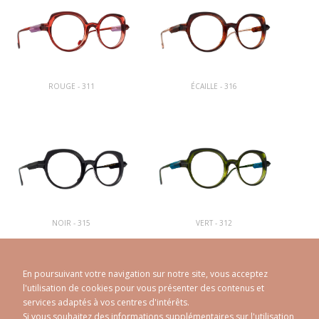
ROUGE - 311
ÉCAILLE - 316
NOIR - 315
VERT - 312
En poursuivant votre navigation sur notre site, vous acceptez
l'utilisation de cookies pour vous présenter des contenus et
services adaptés à vos centres d'intérêts.
Si vous souhaitez des informations supplémentaires sur l'utilisation