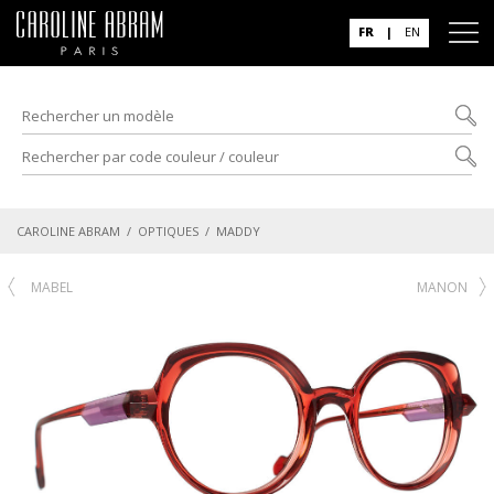
FR
|
EN
CAROLINE ABRAM
/
OPTIQUES
/ MADDY
MABEL
MANON