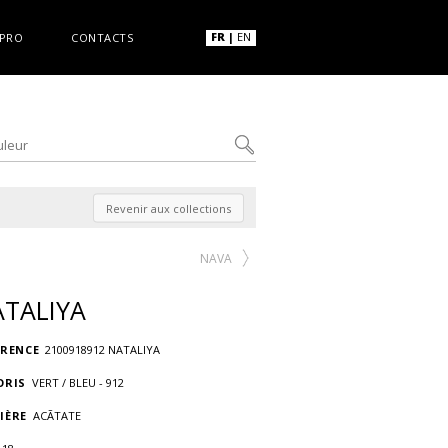
FR
|
EN
PRO
CONTACTS
Revenir aux collections
NAVA
TALIYA
ÉRENCE
2100918912 NATALIYA
ORIS
VERT / BLEU - 912
IÈRE
ACÃTATE