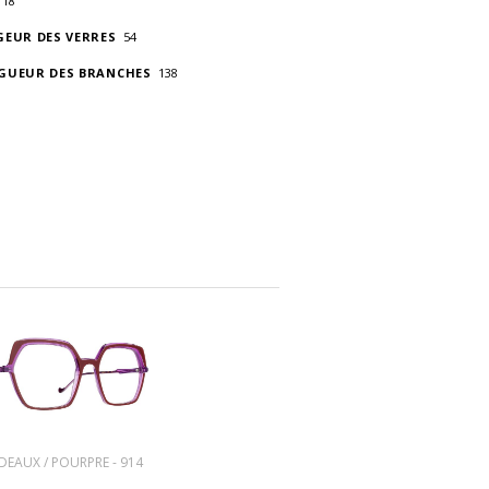
18
GEUR DES VERRES
54
GUEUR DES BRANCHES
138
EAUX / POURPRE - 914