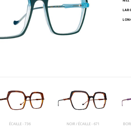
NEZ
LAR
LON
ÉCAILLE - 736
NOIR / ÉCAILLE - 671
BORD