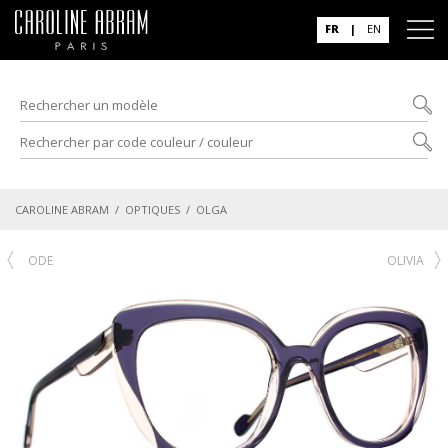
FR
|
EN
CAROLINE ABRAM
/
OPTIQUES
/ OLGA
ODE
OLIVIA