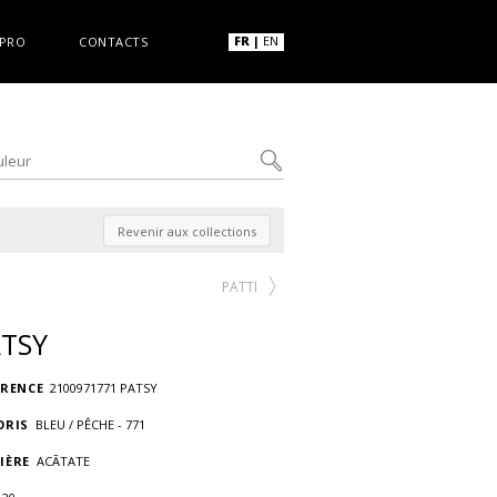
FR
|
EN
PRO
CONTACTS
Revenir aux collections
PATTI
TSY
ÉRENCE
2100971771 PATSY
ORIS
BLEU / PÊCHE - 771
IÈRE
ACÃTATE