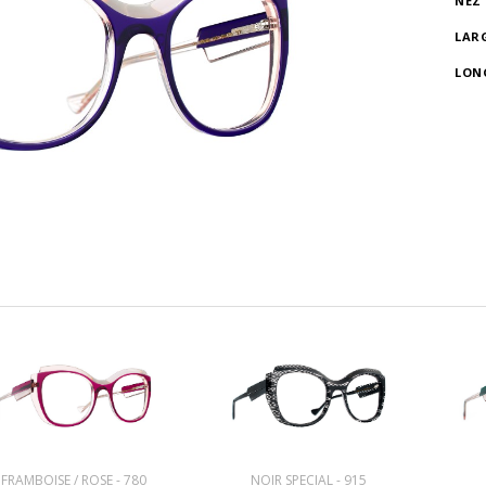
NEZ
LAR
LON
FRAMBOISE / ROSE - 780
NOIR SPECIAL - 915