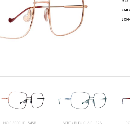
NEZ
LAR
LON
NOIR / PÊCHE - 545B
VERT / BLEU CLAIR - 328
PO