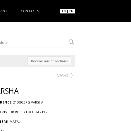
FR
|
EN
PRO
CONTACTS
Revenir aux collections
VEGAS
ARSHA
ÉRENCE
2100923PG VARSHA
ORIS
OR ROSE / FUCHSIA - PG
IÈRE
MÃTAL