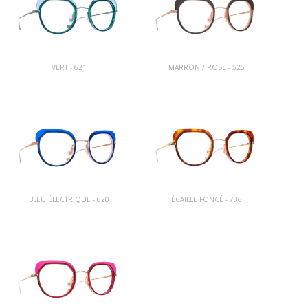
VERT - 621
MARRON / ROSE - 525
BLEU ÉLECTRIQUE - 620
ÉCAILLE FONCÉ - 736