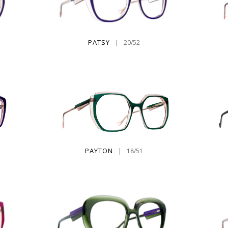
PATSY
|
20/52
PAYTON
|
18/51