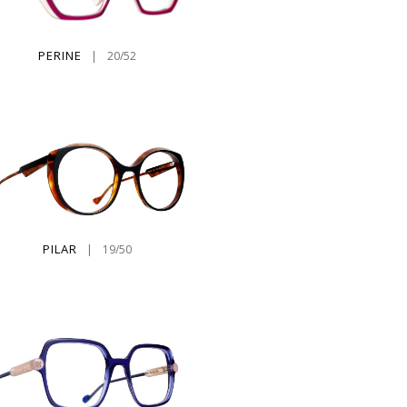
PERINE
|
20/52
PILAR
|
19/50