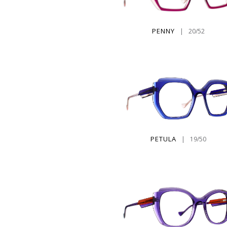
PENNY
|
20/52
PETULA
|
19/50