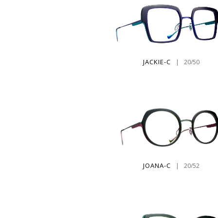
JACKIE-C
|
20/50
JOANA-C
|
20/52