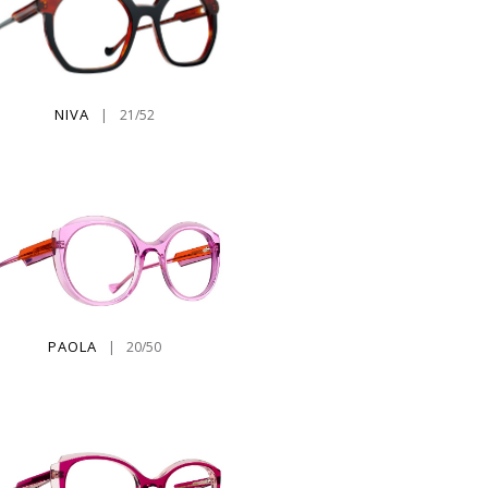
NIVA
|
21/52
PAOLA
|
20/50