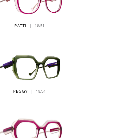
PATTI
|
18/51
PEGGY
|
18/51