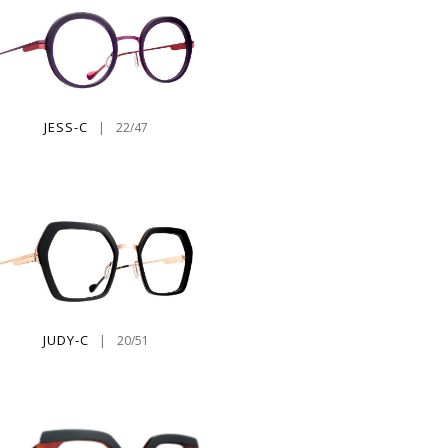
JESS-C
|
22/47
JUDY-C
|
20/51