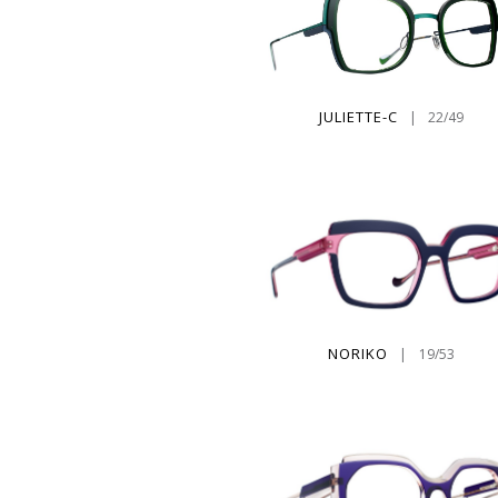
JULIETTE-C
|
22/49
NORIKO
|
19/53