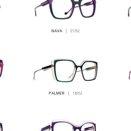
NAVA
|
21/52
PALMER
|
18/52